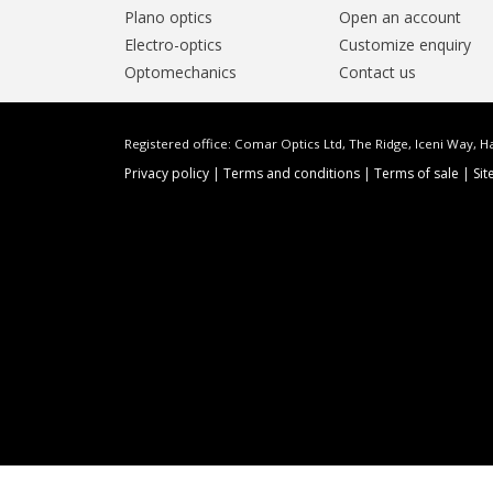
Plano optics
Open an account
Electro-optics
Customize enquiry
Optomechanics
Contact us
Registered office: Comar Optics Ltd, The Ridge, Iceni Way, Ha
Privacy policy
|
Terms and conditions
|
Terms of sale
|
Si