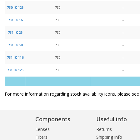
730 IK 125
730
-
731 IK 16
730
-
731 IK 25
730
-
731 IK 50
730
-
731 IK 116
730
-
731 IK 125
730
-
For more information regarding stock availability icons, please se
Components
Useful info
Lenses
Returns
Filters
Shipping info