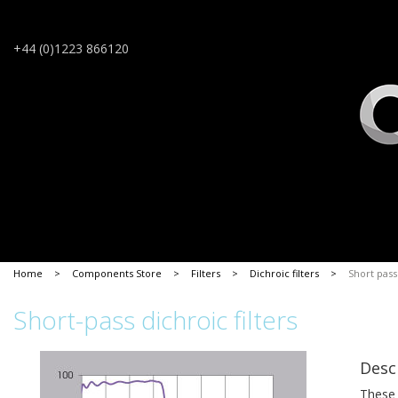
+44 (0)1223 866120
Home
>
Components Store
>
Filters
>
Dichroic filters
>
Short pass 
Short-pass dichroic filters
Desc
These 