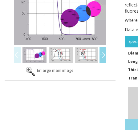
reflec
fluores
Where 
Data i
Speci
Diam
Leng
Thic
Enlarge main image
Tra